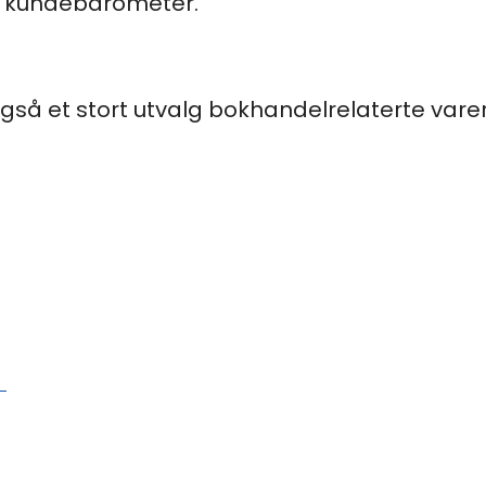
 kunde­barometer.
gså et stort utvalg bokhandelrelaterte varer
a