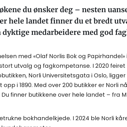
økene du ønsker deg – nesten uansett
r hele landet finner du et bredt utv
så dyktige medarbeidere med god f
lsen med «Olaf Norlis Bok og Papirhandel» i 
ort utvalg og fagkompetanse. I 2020 feiret 
utikken, Norli Universitetsgata i Oslo, ligg
 opp i 1890. Med over 200 butikker er Norli n
Du finner butikkene over hele landet – fra M
etrukne bokhandelkjede. I 2024 ble Norli kåre