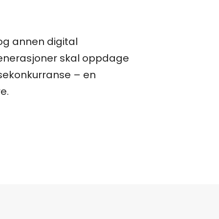
og annen digital
 generasjoner skal oppdage
lesekonkurranse – en
e.