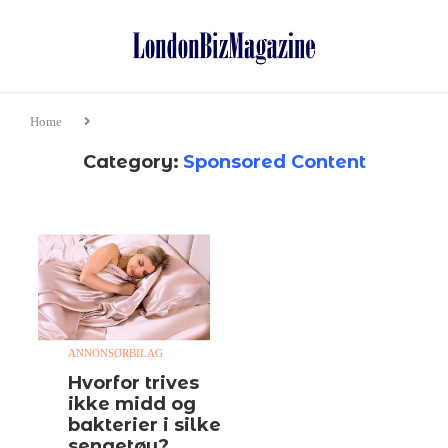
Home
Category:
Sponsored Content
ANNONSØRBILAG
Hvorfor trives
ikke midd og
bakterier i silke
sengetøy?