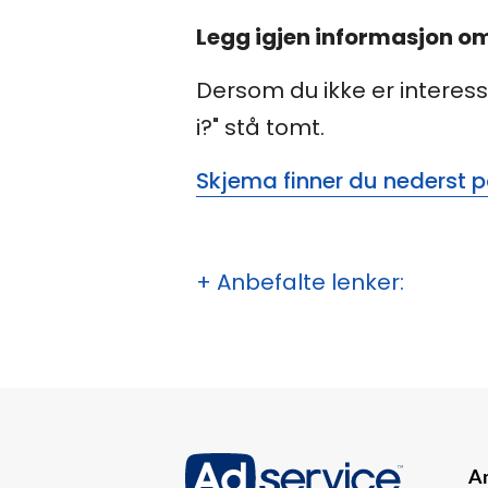
Legg igjen informasjon om 
Dersom du ikke er interesser
i?" stå tomt.
Skjema finner du nederst på
+ Anbefalte lenker:
An