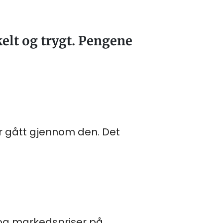
kelt og trygt. Pengene
har gått gjennom den. Det
 og markedspriser på