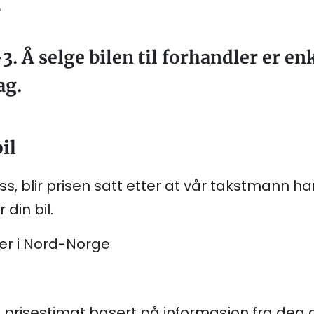
3. Å selge bilen til forhandler er en
ag.
il
 oss, blir prisen satt etter at vår takstmann 
r din bil.
ner i Nord-Norge
t prisestimat basert på informasjon fra deg