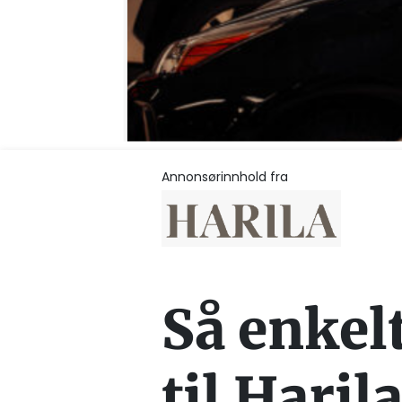
Annonsørinnhold fra
Så enkelt
til Haril